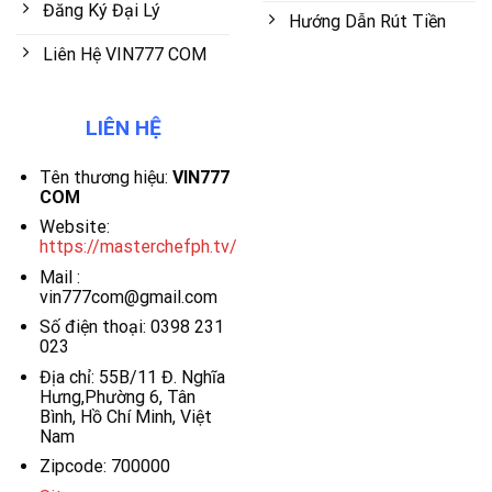
Đăng Ký Đại Lý
Hướng Dẫn Rút Tiền
Liên Hệ VIN777 COM
LIÊN HỆ
Tên thương hiệu:
VIN777
COM
Website:
https://masterchefph.tv/
Mail :
vin777com@gmail.com
Số điện thoại: 0398 231
023
Địa chỉ: 55B/11 Đ. Nghĩa
Hưng,Phường 6, Tân
Bình, Hồ Chí Minh, Việt
Nam
Zipcode: 700000