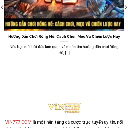
Hướng Dẫn Chơi Rồng Hổ: Cách Chơi, Mẹo Và Chiến Lược Hay
Nếu bạn mới bắt đầu làm quen và muốn tìm hướng dẫn chơi Rồng
Hổ, [...]
VIN777 COM
là một nền tảng cá cược trực tuyến uy tín, nổi