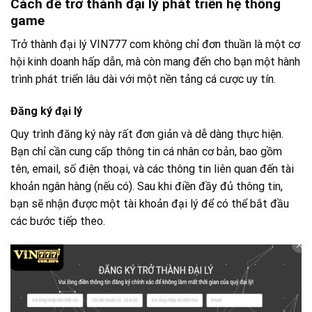
Cách để trở thành đại lý phát triển hệ thống
game
Trở thành đại lý VIN777 com không chỉ đơn thuần là một cơ
hội kinh doanh hấp dẫn, mà còn mang đến cho bạn một hành
trình phát triển lâu dài với một nền tảng cá cược uy tín.
Đăng ký đại lý
Quy trình đăng ký này rất đơn giản và dễ dàng thực hiện.
Bạn chỉ cần cung cấp thông tin cá nhân cơ bản, bao gồm
tên, email, số điện thoại, và các thông tin liên quan đến tài
khoản ngân hàng (nếu có). Sau khi điền đầy đủ thông tin,
bạn sẽ nhận được một tài khoản đại lý để có thể bắt đầu
các bước tiếp theo.