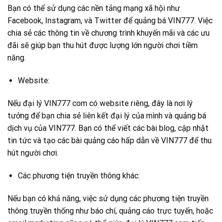
Bạn có thể sử dụng các nền tảng mạng xã hội như
Facebook, Instagram, và Twitter để quảng bá VIN777. Việc
chia sẻ các thông tin về chương trình khuyến mãi và các ưu
đãi sẽ giúp bạn thu hút được lượng lớn người chơi tiềm
năng.
Website:
Nếu đại lý VIN777 com có website riêng, đây là nơi lý
tưởng để bạn chia sẻ liên kết đại lý của mình và quảng bá
dịch vụ của VIN777. Bạn có thể viết các bài blog, cập nhật
tin tức và tạo các bài quảng cáo hấp dẫn về VIN777 để thu
hút người chơi.
Các phương tiện truyền thông khác:
Nếu bạn có khả năng, việc sử dụng các phương tiện truyền
thông truyền thống như báo chí, quảng cáo trực tuyến, hoặc