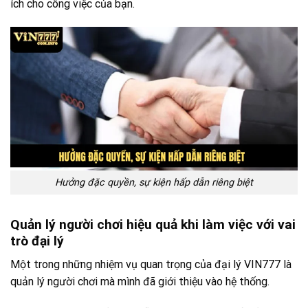
ích cho công việc của bạn.
Hưởng đặc quyền, sự kiện hấp dẫn riêng biệt
Quản lý người chơi hiệu quả khi làm việc với vai
trò đại lý
Một trong những nhiệm vụ quan trọng của đại lý VIN777 là
quản lý người chơi mà mình đã giới thiệu vào hệ thống.