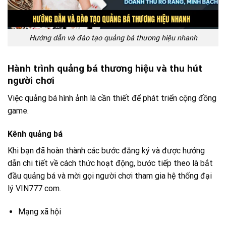
Hướng dẫn và đào tạo quảng bá thương hiệu nhanh
Hành trình quảng bá thương hiệu và thu hút
người chơi
Việc quảng bá hình ảnh là cần thiết để phát triển cộng đồng
game.
Kênh quảng bá
Khi bạn đã hoàn thành các bước đăng ký và được hướng
dẫn chi tiết về cách thức hoạt động, bước tiếp theo là bắt
đầu quảng bá và mời gọi người chơi tham gia hệ thống đại
lý VIN777 com.
Mạng xã hội