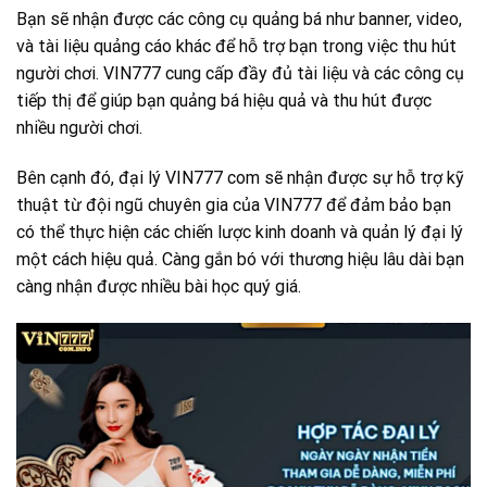
Bạn sẽ nhận được các công cụ quảng bá như banner, video,
và tài liệu quảng cáo khác để hỗ trợ bạn trong việc thu hút
người chơi. VIN777 cung cấp đầy đủ tài liệu và các công cụ
tiếp thị để giúp bạn quảng bá hiệu quả và thu hút được
nhiều người chơi.
Bên cạnh đó, đại lý VIN777 com sẽ nhận được sự hỗ trợ kỹ
thuật từ đội ngũ chuyên gia của VIN777 để đảm bảo bạn
có thể thực hiện các chiến lược kinh doanh và quản lý đại lý
một cách hiệu quả. Càng gắn bó với thương hiệu lâu dài bạn
càng nhận được nhiều bài học quý giá.