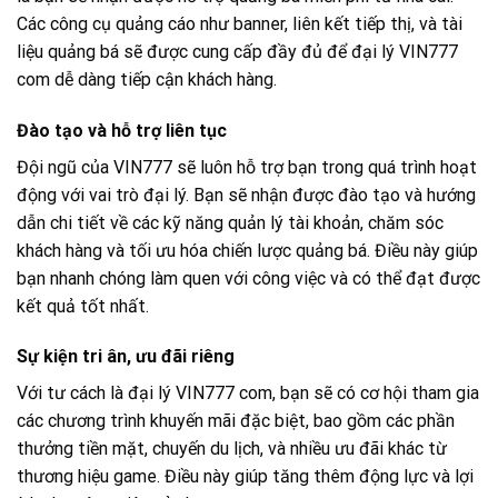
Các công cụ quảng cáo như banner, liên kết tiếp thị, và tài
liệu quảng bá sẽ được cung cấp đầy đủ để đại lý VIN777
com dễ dàng tiếp cận khách hàng.
Đào tạo và hỗ trợ liên tục
Đội ngũ của VIN777 sẽ luôn hỗ trợ bạn trong quá trình hoạt
động với vai trò đại lý. Bạn sẽ nhận được đào tạo và hướng
dẫn chi tiết về các kỹ năng quản lý tài khoản, chăm sóc
khách hàng và tối ưu hóa chiến lược quảng bá. Điều này giúp
bạn nhanh chóng làm quen với công việc và có thể đạt được
kết quả tốt nhất.
Sự kiện tri ân, ưu đãi riêng
Với tư cách là đại lý VIN777 com, bạn sẽ có cơ hội tham gia
các chương trình khuyến mãi đặc biệt, bao gồm các phần
thưởng tiền mặt, chuyến du lịch, và nhiều ưu đãi khác từ
thương hiệu game. Điều này giúp tăng thêm động lực và lợi