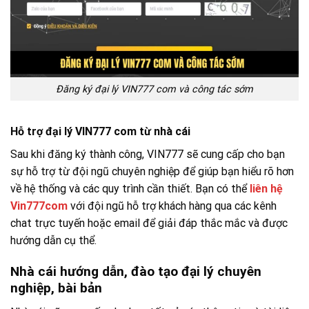
Đăng ký đại lý VIN777 com và công tác sớm
Hỗ trợ đại lý VIN777 com từ nhà cái
Sau khi đăng ký thành công, VIN777 sẽ cung cấp cho bạn
sự hỗ trợ từ đội ngũ chuyên nghiệp để giúp bạn hiểu rõ hơn
về hệ thống và các quy trình cần thiết. Bạn có thể
liên hệ
Vin777com
với đội ngũ hỗ trợ khách hàng qua các kênh
chat trực tuyến hoặc email để giải đáp thắc mắc và được
hướng dẫn cụ thể.
Nhà cái hướng dẫn, đào tạo đại lý chuyên
nghiệp, bài bản