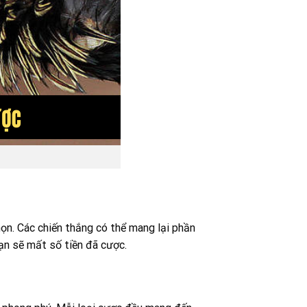
ọn. Các chiến thắng có thể mang lại phần
ạn sẽ mất số tiền đã cược.