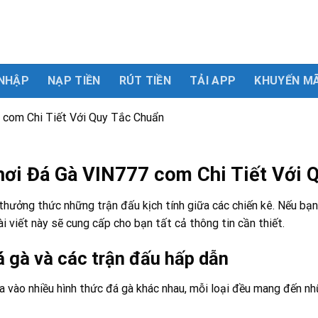
NHẬP
NẠP TIỀN
RÚT TIỀN
TẢI APP
KHUYẾN MÃ
com Chi Tiết Với Quy Tắc Chuẩn
ơi Đá Gà VIN777 com Chi Tiết Với 
hưởng thức những trận đấu kịch tính giữa các chiến kê. Nếu bạn
bài viết này sẽ cung cấp cho bạn tất cả thông tin cần thiết.
 gà và các trận đấu hấp dẫn
 vào nhiều hình thức đá gà khác nhau, mỗi loại đều mang đến nh