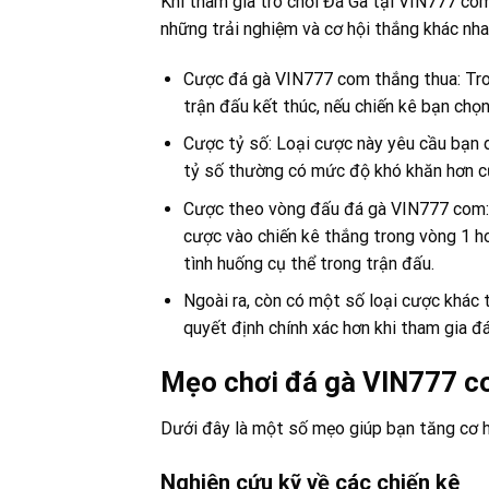
Khi tham gia trò chơi Đá Gà tại VIN777 co
những trải nghiệm và cơ hội thắng khác nh
Cược đá gà VIN777 com thắng thua: Trong
trận đấu kết thúc, nếu chiến kê bạn ch
Cược tỷ số: Loại cược này yêu cầu bạn 
tỷ số thường có mức độ khó khăn hơn cư
Cược theo vòng đấu đá gà VIN777 com: Đ
cược vào chiến kê thắng trong vòng 1 h
tình huống cụ thể trong trận đấu.
Ngoài ra, còn có một số loại cược khác 
quyết định chính xác hơn khi tham gia đ
Mẹo chơi đá gà VIN777 c
Dưới đây là một số mẹo giúp bạn tăng cơ h
Nghiên cứu kỹ về các chiến kê