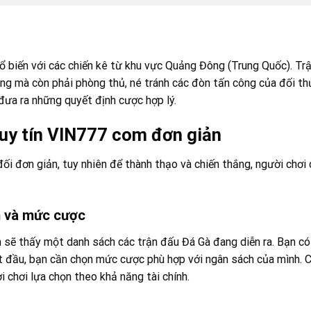
 biến với các chiến kê từ khu vực Quảng Đông (Trung Quốc). Trậ
công mà còn phải phòng thủ, né tránh các đòn tấn công của đối th
 đưa ra những quyết định cược hợp lý.
 uy tín VIN777 com đơn giản
ối đơn giản, tuy nhiên để thành thạo và chiến thắng, người chơi
m và mức cược
sẽ thấy một danh sách các trận đấu Đá Gà đang diễn ra. Bạn có 
ắt đầu, bạn cần chọn mức cược phù hợp với ngân sách của mình.
 chơi lựa chọn theo khả năng tài chính.