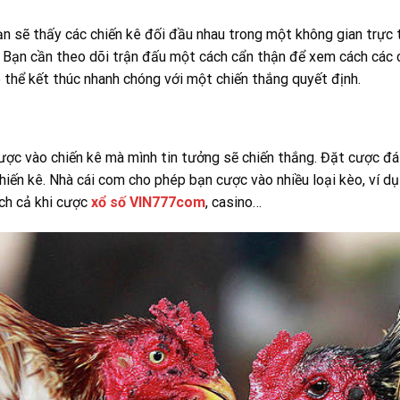
n sẽ thấy các chiến kê đối đầu nhau trong một không gian trực 
 Bạn cần theo dõi trận đấu một cách cẩn thận để xem cách các c
 thể kết thúc nhanh chóng với một chiến thắng quyết định.
 cược vào chiến kê mà mình tin tưởng sẽ chiến thắng. Đặt cược đ
iến kê. Nhà cái com cho phép bạn cược vào nhiều loại kèo, ví dụ
ch cả khi cược
xổ số VIN777com
, casino…