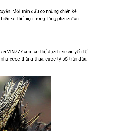
tuyến. Mỗi trận đấu có những chiến kê
hiến kê thể hiện trong từng pha ra đòn.
á gà VIN777 com có thể dựa trên các yếu tố
 như cược thắng thua, cược tỷ số trận đấu,