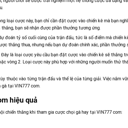
m, người chơi sẽ được trải nghiệm một hệ thống cược đa dạng v
au.
 loại cược này, bạn chỉ cần đặt cược vào chiến kê mà bạn nghĩ 
ọn thắng, bạn sẽ nhận được phần thưởng tương ứng.
dự đoán tỷ số cuối cùng của trận đấu, tức là số điểm mà chiến 
ợc thắng thua, nhưng nếu bạn dự đoán chính xác, phần thưởng s
ây là loại cược yêu cầu bạn đặt cược vào chiến kê sẽ thắng tro
oặc vòng 2. Loại cược này phù hợp với những người muốn thử thá
tùy thuộc vào từng trận đấu và thể lệ của từng giải. Việc nắm vữ
á gà tại VIN777 com.
om hiệu quả
ội chiến thắng khi tham gia cược chọi gà hay tại VIN777 com: