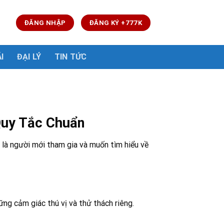
ĐĂNG NHẬP
ĐĂNG KÝ +777K
I
ĐẠI LÝ
TIN TỨC
Quy Tắc Chuẩn
 là người mới tham gia và muốn tìm hiểu về
ững cảm giác thú vị và thử thách riêng.