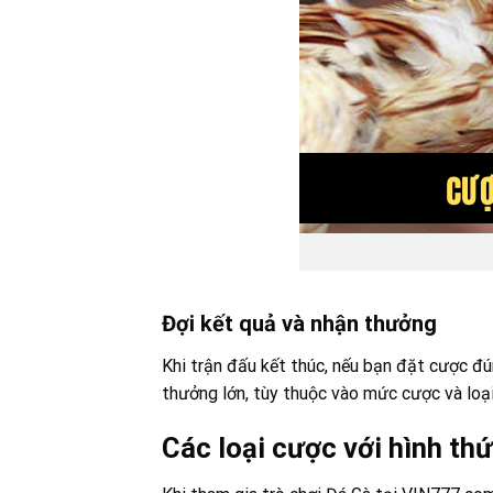
Đợi kết quả và nhận thưởng
Khi trận đấu kết thúc, nếu bạn đặt cược đ
thưởng lớn, tùy thuộc vào mức cược và loạ
Các loại cược với hình th