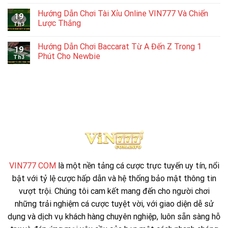
Hướng Dẫn Chơi Tài Xỉu Online VIN777 Và Chiến
19
Lược Thắng
Th3
Hướng Dẫn Chơi Baccarat Từ A Đến Z Trong 1
19
Phút Cho Newbie
Th3
VIN777 COM
là một nền tảng cá cược trực tuyến uy tín, nổi
bật với tỷ lệ cược hấp dẫn và hệ thống bảo mật thông tin
vượt trội. Chúng tôi cam kết mang đến cho người chơi
những trải nghiệm cá cược tuyệt vời, với giao diện dễ sử
dụng và dịch vụ khách hàng chuyên nghiệp, luôn sẵn sàng hỗ