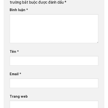
trường bắt buộc được đánh dấu
*
Bình luận
*
Tên
*
Email
*
Trang web