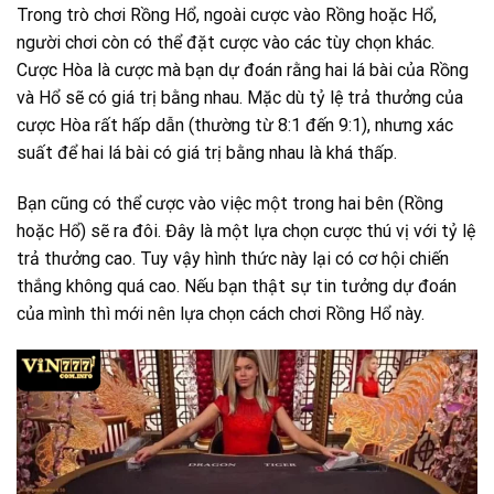
Trong trò chơi Rồng Hổ, ngoài cược vào Rồng hoặc Hổ,
người chơi còn có thể đặt cược vào các tùy chọn khác.
Cược Hòa là cược mà bạn dự đoán rằng hai lá bài của Rồng
và Hổ sẽ có giá trị bằng nhau. Mặc dù tỷ lệ trả thưởng của
cược Hòa rất hấp dẫn (thường từ 8:1 đến 9:1), nhưng xác
suất để hai lá bài có giá trị bằng nhau là khá thấp.
Bạn cũng có thể cược vào việc một trong hai bên (Rồng
hoặc Hổ) sẽ ra đôi. Đây là một lựa chọn cược thú vị với tỷ lệ
trả thưởng cao. Tuy vậy hình thức này lại có cơ hội chiến
thắng không quá cao. Nếu bạn thật sự tin tưởng dự đoán
của mình thì mới nên lựa chọn cách chơi Rồng Hổ này.