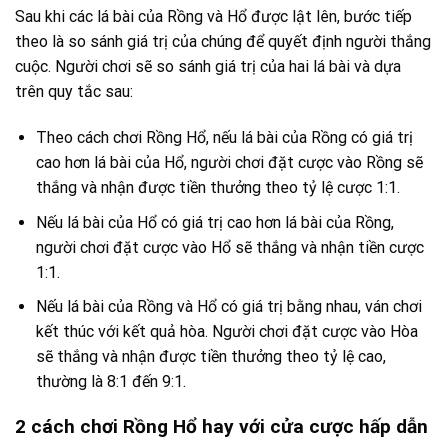
Sau khi các lá bài của Rồng và Hổ được lật lên, bước tiếp
theo là so sánh giá trị của chúng để quyết định người thắng
cuộc. Người chơi sẽ so sánh giá trị của hai lá bài và dựa
trên quy tắc sau:
Theo cách chơi Rồng Hổ, nếu lá bài của Rồng có giá trị
cao hơn lá bài của Hổ, người chơi đặt cược vào Rồng sẽ
thắng và nhận được tiền thưởng theo tỷ lệ cược 1:1.
Nếu lá bài của Hổ có giá trị cao hơn lá bài của Rồng,
người chơi đặt cược vào Hổ sẽ thắng và nhận tiền cược
1:1.
Nếu lá bài của Rồng và Hổ có giá trị bằng nhau, ván chơi
kết thúc với kết quả hòa. Người chơi đặt cược vào Hòa
sẽ thắng và nhận được tiền thưởng theo tỷ lệ cao,
thường là 8:1 đến 9:1.
2 cách chơi Rồng Hổ hay với cửa cược hấp dẫn