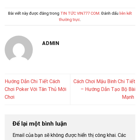
Bài viết này được đăng trong
TIN TỨC VIN777 COM
. Đánh dấu
liên kết
thường trực
.
ADMIN
Hướng Dẫn Chi Tiết Cách
Cách Chơi Mậu Binh Chi Tiết
Chơi Poker Với Tân Thủ Mới
– Hướng Dẫn Tạo Bộ Bài
Chơi
Mạnh
Để lại một bình luận
Email của bạn sẽ không được hiển thị công khai.
Các