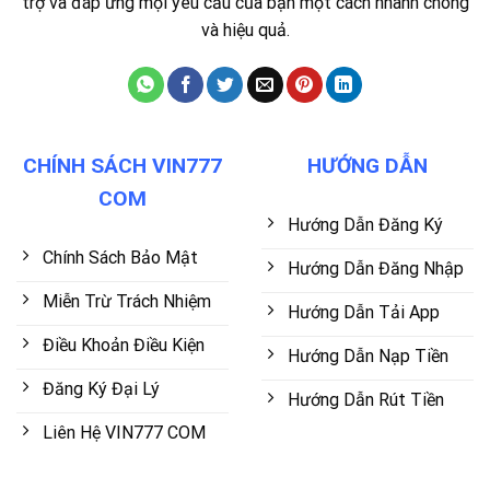
trợ và đáp ứng mọi yêu cầu của bạn một cách nhanh chóng
và hiệu quả.
CHÍNH SÁCH VIN777
HƯỚNG DẪN
COM
Hướng Dẫn Đăng Ký
Chính Sách Bảo Mật
Hướng Dẫn Đăng Nhập
Miễn Trừ Trách Nhiệm
Hướng Dẫn Tải App
Điều Khoản Điều Kiện
Hướng Dẫn Nạp Tiền
Đăng Ký Đại Lý
Hướng Dẫn Rút Tiền
Liên Hệ VIN777 COM