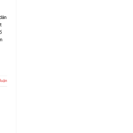
 dân
t
ố
om
 luận