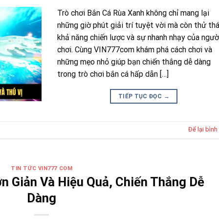
Trò chơi Bắn Cá Rùa Xanh không chỉ mang lại
những giờ phút giải trí tuyệt vời mà còn thử th
khả năng chiến lược và sự nhanh nhạy của ngườ
chơi. Cùng VIN777com khám phá cách chơi và
những mẹo nhỏ giúp bạn chiến thắng dễ dàng
trong trò chơi bắn cá hấp dẫn […]
TIẾP TỤC ĐỌC
→
Để lại bình
TIN TỨC VIN777 COM
n Giản Và Hiệu Quả, Chiến Thắng Dễ
Dàng