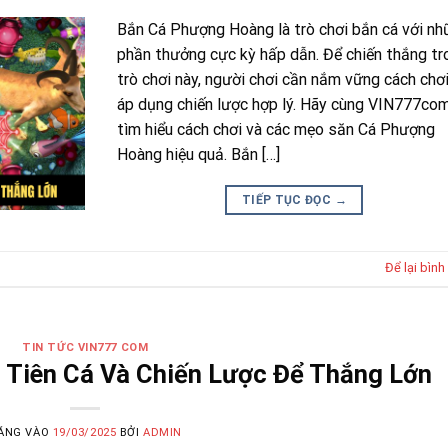
Bắn Cá Phượng Hoàng là trò chơi bắn cá với n
phần thưởng cực kỳ hấp dẫn. Để chiến thắng tr
trò chơi này, người chơi cần nắm vững cách chơ
áp dụng chiến lược hợp lý. Hãy cùng VIN777co
tìm hiểu cách chơi và các mẹo săn Cá Phượng
Hoàng hiệu quả. Bắn […]
TIẾP TỤC ĐỌC
→
Để lại bình
TIN TỨC VIN777 COM
 Tiên Cá Và Chiến Lược Để Thắng Lớn
ĂNG VÀO
19/03/2025
BỞI
ADMIN