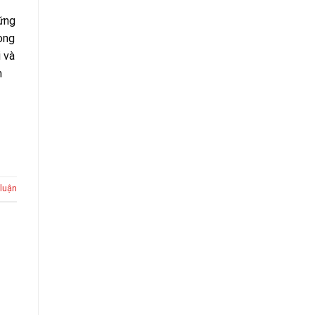
hững
ong
i và
m
 luận