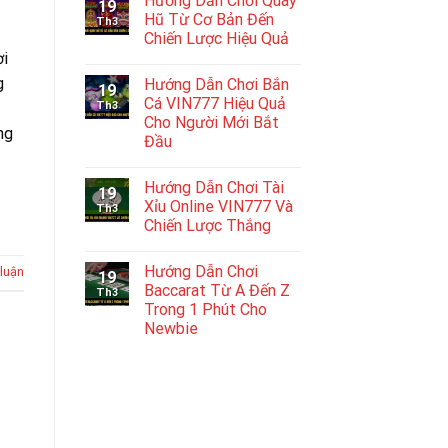
Hướng Dẫn Chơi Quay
19
Hũ Từ Cơ Bản Đến
Th3
Chiến Lược Hiệu Quả
ơi
g
Hướng Dẫn Chơi Bắn
19
Cá VIN777 Hiệu Quả
Th3
Cho Người Mới Bắt
ng
Đầu
Hướng Dẫn Chơi Tài
19
Xỉu Online VIN777 Và
Th3
Chiến Lược Thắng
Hướng Dẫn Chơi
 luận
19
Baccarat Từ A Đến Z
Th3
Trong 1 Phút Cho
Newbie