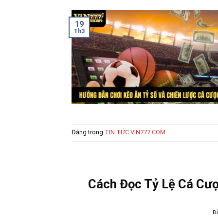
19
Th3
Đăng trong
TIN TỨC VIN777 COM
Cách Đọc Tỷ Lệ Cá Cư
Đ