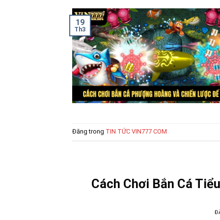
19
Th3
Đăng trong
TIN TỨC VIN777 COM
Cách Chơi Bắn Cá Tiểu
Đ