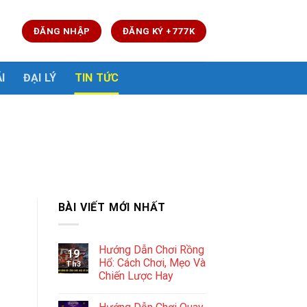
ĐĂNG NHẬP
ĐĂNG KÝ +777K
I
ĐẠI LÝ
TIN TỨC
BÀI VIẾT MỚI NHẤT
Hướng Dẫn Chơi Rồng
19
Hổ: Cách Chơi, Mẹo Và
Th3
Chiến Lược Hay