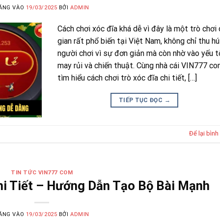
ĂNG VÀO
19/03/2025
BỞI
ADMIN
Cách chơi xóc đĩa khá dễ vì đây là một trò chơi
gian rất phổ biến tại Việt Nam, không chỉ thu hú
người chơi vì sự đơn giản mà còn nhờ vào yếu t
may rủi và chiến thuật. Cùng nhà cái VIN777 c
tìm hiểu cách chơi trò xóc đĩa chi tiết, […]
TIẾP TỤC ĐỌC
→
Để lại bình
TIN TỨC VIN777 COM
hi Tiết – Hướng Dẫn Tạo Bộ Bài Mạnh
ĂNG VÀO
19/03/2025
BỞI
ADMIN