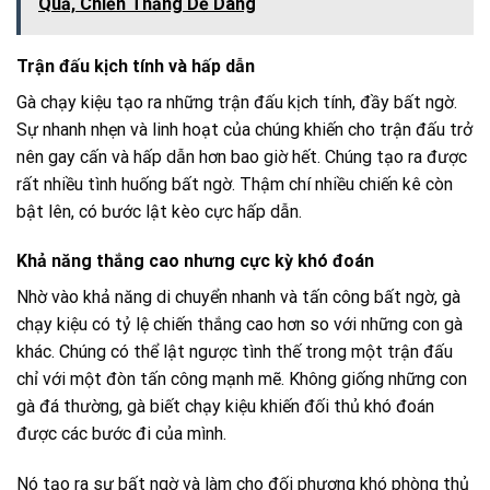
Quả, Chiến Thắng Dễ Dàng
Trận đấu kịch tính và hấp dẫn
Gà chạy kiệu tạo ra những trận đấu kịch tính, đầy bất ngờ.
Sự nhanh nhẹn và linh hoạt của chúng khiến cho trận đấu trở
nên gay cấn và hấp dẫn hơn bao giờ hết. Chúng tạo ra được
rất nhiều tình huống bất ngờ. Thậm chí nhiều chiến kê còn
bật lên, có bước lật kèo cực hấp dẫn.
Khả năng thắng cao nhưng cực kỳ khó đoán
Nhờ vào khả năng di chuyển nhanh và tấn công bất ngờ, gà
chạy kiệu có tỷ lệ chiến thắng cao hơn so với những con gà
khác. Chúng có thể lật ngược tình thế trong một trận đấu
chỉ với một đòn tấn công mạnh mẽ. Không giống những con
gà đá thường, gà biết chạy kiệu khiến đối thủ khó đoán
được các bước đi của mình.
Nó tạo ra sự bất ngờ và làm cho đối phương khó phòng thủ