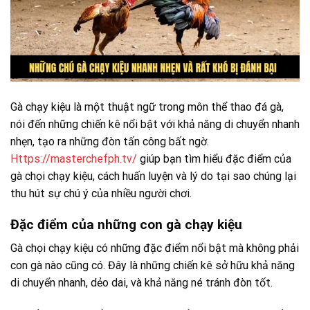
Gà chạy kiệu là một thuật ngữ trong môn thể thao đá gà,
nói đến những chiến kê nổi bật với khả năng di chuyển nhanh
nhẹn, tạo ra những đòn tấn công bất ngờ.
Https://masterchefph.tv/
giúp bạn tìm hiểu đặc điểm của
gà chọi chạy kiệu, cách huấn luyện và lý do tại sao chúng lại
thu hút sự chú ý của nhiều người chơi.
Đặc điểm của những con gà chạy kiệu
Gà chọi chạy kiệu có những đặc điểm nổi bật mà không phải
con gà nào cũng có. Đây là những chiến kê sở hữu khả năng
di chuyển nhanh, dẻo dai, và khả năng né tránh đòn tốt.