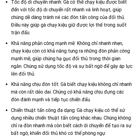
Tốc độ di chuyển nhanh: Gà có thể chạy kiệu được biết
đến với tốc độ di chuyển rất nhanh và linh hoạt, giúp
chúng dễ dàng tránh né các đòn tấn công của đối thủ.
Điều này giúp gà chạy kiệu giữ được lợi thế trong suốt
trận đấu.
Khả năng phản công mạnh mẽ: Không chỉ nhanh nhẹn,
chạy kiệu còn có khả năng tung ra những đòn phản công
mạnh mẽ, giúp chúng hạ gục đối thủ trong thời gian
ngắn. Chúng sử dụng tốc độ và sự bất ngờ để gây áp lực
lên đối thủ.
Khả năng chịu đòn tốt: Gà biết chạy kiệu không chỉ nhanh
mà còn rất dẻo dai. Chúng có khả năng chịu đựng các
đòn đánh mạnh và tiếp tục chiến đấu.
Chiến thuật tấn công đa dạng: Gà chạy kiệu có thể sử
dụng nhiều chiến thuật tấn công khác nhau. Chúng không
chỉ ra đòn nhanh mà còn biết cách di chuyển để tạo ra sự
bất ngờ, khiến đối thủ khó có thể phòng ngự.