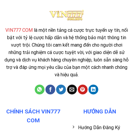
VIN777 COM
là một nền tảng cá cược trực tuyến uy tín, nổi
bật với tỷ lệ cược hấp dẫn và hệ thống bảo mật thông tin
vượt trội. Chúng tôi cam kết mang đến cho người chơi
những trải nghiệm cá cược tuyệt vời, với giao diện dễ sử
dụng và dịch vụ khách hàng chuyên nghiệp, luôn sẵn sàng hỗ
trợ và đáp ứng mọi yêu cầu của bạn một cách nhanh chóng
và hiệu quả.
CHÍNH SÁCH VIN777
HƯỚNG DẪN
COM
Hướng Dẫn Đăng Ký