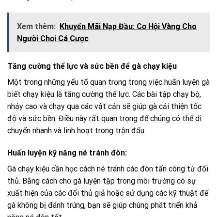
Xem thêm:
Khuyến Mãi Nạp Đầu: Cơ Hội Vàng Cho
Người Chơi Cá Cược
Tăng cường thể lực và sức bền để gà chạy kiệu
Một trong những yếu tố quan trọng trong việc huấn luyện gà
biết chạy kiệu là tăng cường thể lực. Các bài tập chạy bộ,
nhảy cao và chạy qua các vật cản sẽ giúp gà cải thiện tốc
độ và sức bền. Điều này rất quan trọng để chúng có thể di
chuyển nhanh và linh hoạt trong trận đấu.
Huấn luyện kỹ năng né tránh đòn:
Gà chạy kiệu cần học cách né tránh các đòn tấn công từ đối
thủ. Bằng cách cho gà luyện tập trong môi trường có sự
xuất hiện của các đối thủ giả hoặc sử dụng các kỹ thuật để
gà không bị đánh trúng, bạn sẽ giúp chúng phát triển khả