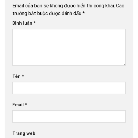
Email của bạn sẽ không được hiển thị công khai.
Các
trường bắt buộc được đánh dấu
*
Bình luận
*
Tên
*
Email
*
Trang web