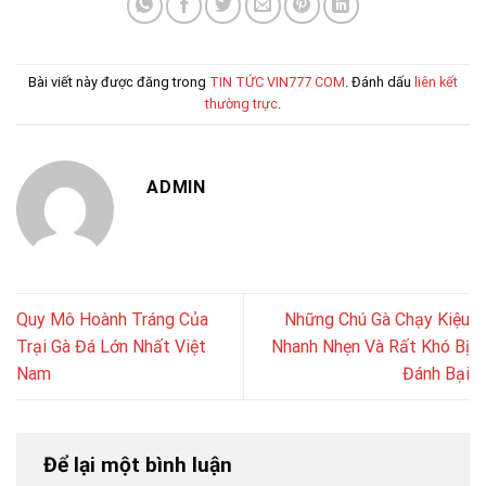
Bài viết này được đăng trong
TIN TỨC VIN777 COM
. Đánh dấu
liên kết
thường trực
.
ADMIN
Quy Mô Hoành Tráng Của
Những Chú Gà Chạy Kiệu
Trại Gà Đá Lớn Nhất Việt
Nhanh Nhẹn Và Rất Khó Bị
Nam
Đánh Bại
Để lại một bình luận