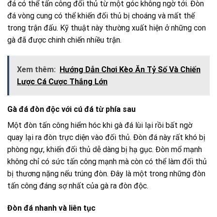
đá có thể tấn công đối thủ từ một góc không ngờ tới. Đòn
đá vòng cung có thể khiến đối thủ bị choáng và mất thế
trong trận đấu. Kỹ thuật này thường xuất hiện ở những con
gà đã được chinh chiến nhiều trận.
Xem thêm:
Hướng Dẫn Chơi Kèo Ăn Tỷ Số Và Chiến
Lược Cá Cược Thắng Lớn
Gà đá đòn độc với cú đá từ phía sau
Một đòn tấn công hiểm hóc khi gà đá lùi lại rồi bất ngờ
quay lại ra đòn trực diện vào đối thủ. Đòn đá này rất khó bị
phòng ngự, khiến đối thủ dễ dàng bị hạ gục. Đòn mổ mạnh
không chỉ có sức tấn công mạnh mà còn có thể làm đối thủ
bị thương nặng nếu trúng đòn. Đây là một trong những đòn
tấn công đáng sợ nhất của gà ra đòn độc.
Đòn đá nhanh và liên tục