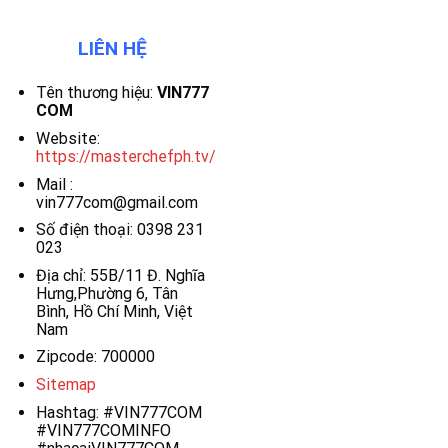
LIÊN HỆ
Tên thương hiệu:
VIN777
COM
Website:
https://masterchefph.tv/
Mail :
vin777com@gmail.com
Số điện thoại: 0398 231
023
Địa chỉ: 55B/11 Đ. Nghĩa
Hưng,Phường 6, Tân
Bình, Hồ Chí Minh, Việt
Nam
Zipcode: 700000
Sitemap
Hashtag: #VIN777COM
#VIN777COMINFO