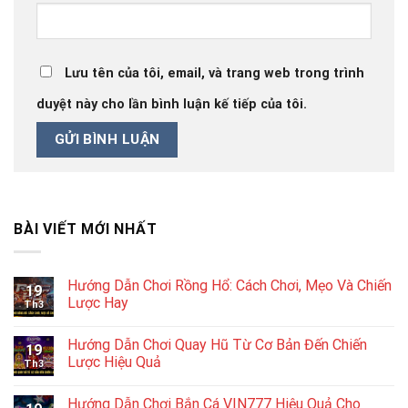
Lưu tên của tôi, email, và trang web trong trình
duyệt này cho lần bình luận kế tiếp của tôi.
BÀI VIẾT MỚI NHẤT
Hướng Dẫn Chơi Rồng Hổ: Cách Chơi, Mẹo Và Chiến
19
Lược Hay
Th3
Hướng Dẫn Chơi Quay Hũ Từ Cơ Bản Đến Chiến
19
Lược Hiệu Quả
Th3
Hướng Dẫn Chơi Bắn Cá VIN777 Hiệu Quả Cho