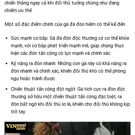
chiến thắng ngay cả khi đối thủ tưởng chừng như đang
chiếm ưu thế.
Một số đặc điểm chính của gà đá đòn hiểm có thể kể đến:
Sức mạnh cơ bắp: Gà đá đòn độc thường có cơ thể khỏe
mạnh, với cơ bắp phát triển mạnh mẽ, giúp chúng thực
hiện các đòn tấn công có lực mạnh và chính xác.
Kỹ năng ra đòn nhanh: Những con gà này có khả năng ra
đòn nhanh và chính xác, khiến đối thủ khó có thể phòng
ngự hoặc tránh được.
Chiến thuật tấn công đột ngột: Gà tích cực ra đòn độc
thường sở hữu một chiến thuật tấn công đặc biệt, ra
đòn bất ngờ khi đối thủ lơ là, khiến cho đối thủ không kịp
trở tay.