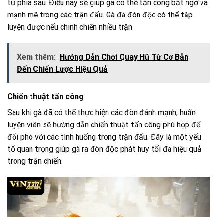
từ phía sau. Điều này sẽ giúp gà có thể tấn công bất ngờ và
mạnh mẽ trong các trận đấu. Gà đá đòn độc có thể tập
luyện được nếu chinh chiến nhiều trận
Xem thêm:
Hướng Dẫn Chơi Quay Hũ Từ Cơ Bản
Đến Chiến Lược Hiệu Quả
Chiến thuật tấn công
Sau khi gà đã có thể thực hiện các đòn đánh mạnh, huấn
luyện viên sẽ hướng dẫn chiến thuật tấn công phù hợp để
đối phó với các tình huống trong trận đấu. Đây là một yếu
tố quan trọng giúp gà ra đòn độc phát huy tối đa hiệu quả
trong trận chiến.