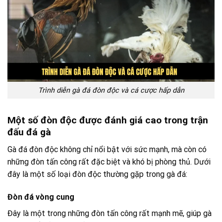
Trình diễn gà đá đòn độc và cá cược hấp dẫn
Một số đòn độc được đánh giá cao trong trận
đấu đá gà
Gà đá đòn độc không chỉ nổi bật với sức mạnh, mà còn có
những đòn tấn công rất đặc biệt và khó bị phòng thủ. Dưới
đây là một số loại đòn độc thường gặp trong gà đá:
Đòn đá vòng cung
Đây là một trong những đòn tấn công rất mạnh mẽ, giúp gà